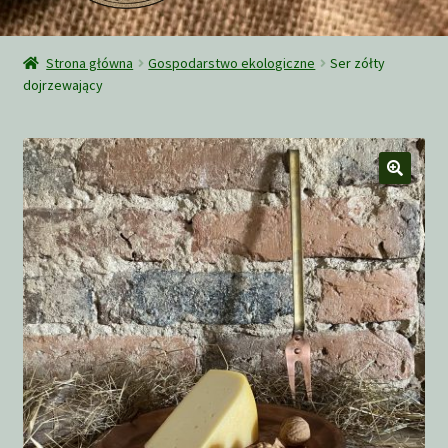
Rozwiń
Sklep
menu
Strona główna
Gospodarstwo ekologiczne
Ser zółty
potom
dojrzewający
O nas
Wysyłka
Zamówienie
Ciekawe teksty