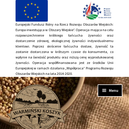
Europejski Fundusz Rolny na Rzecz Rozwoju Obszarów Wiejskich:
Europa inwestująca w Obszary Wiejskie”. Operacja mająca na celu
rozpowszechnienie krótkiego łańcucha żywności oraz
dostarczenie zdrowej, ekologicznej żywności indywidualnemu
klientowi. Poprzez skrócenie łańcucha dostaw, żywność ta
zostanie dostarczona w krótszym czasie do konsumenta, co
wpłynie na świeżość produktu oraz niższą cenę wyprodukowanej
żywności. Operacja współfinansowana jest ze środków Unii
Europejskiej w ramach działania „Współpraca” Programu Rozwoju
Obszarów Wiejskich na lata 2014-2020.
Przejdź
Przejdź
Menu
do
do
nawigacji
treści