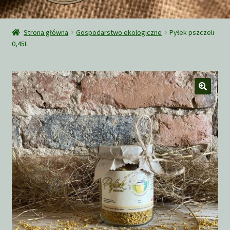
Rozwiń
Sklep
menu
Strona główna
Gospodarstwo ekologiczne
Pyłek pszczeli
potom
0,45L
O nas
Wysyłka
Zamówienie
Ciekawe teksty