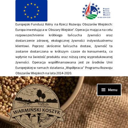
Europejski Fundusz Rolny na Rzecz Rozwoju Obszarów Wiejskich:
Europa inwestująca w Obszary Wiejskie”. Operacja mająca na celu
rozpowszechnienie krótkiego łańcucha żywności oraz
dostarczenie zdrowej, ekologicznej żywności indywidualnemu
klientowi. Poprzez skrócenie łańcucha dostaw, żywność ta
zostanie dostarczona w krótszym czasie do konsumenta, co
wpłynie na świeżość produktu oraz niższą cenę wyprodukowanej
żywności. Operacja współfinansowana jest ze środków Unii
Europejskiej w ramach działania „Współpraca” Programu Rozwoju
Obszarów Wiejskich na lata 2014-2020.
Przejdź
Przejdź
Menu
do
do
nawigacji
treści