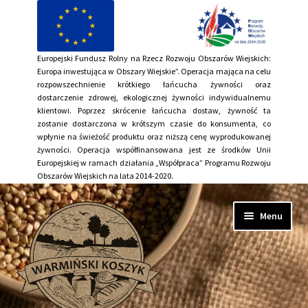
Europejski Fundusz Rolny na Rzecz Rozwoju Obszarów Wiejskich:
Europa inwestująca w Obszary Wiejskie”. Operacja mająca na celu
rozpowszechnienie krótkiego łańcucha żywności oraz
dostarczenie zdrowej, ekologicznej żywności indywidualnemu
klientowi. Poprzez skrócenie łańcucha dostaw, żywność ta
zostanie dostarczona w krótszym czasie do konsumenta, co
wpłynie na świeżość produktu oraz niższą cenę wyprodukowanej
żywności. Operacja współfinansowana jest ze środków Unii
Europejskiej w ramach działania „Współpraca” Programu Rozwoju
Obszarów Wiejskich na lata 2014-2020.
Przejdź
Przejdź
Menu
do
do
nawigacji
treści