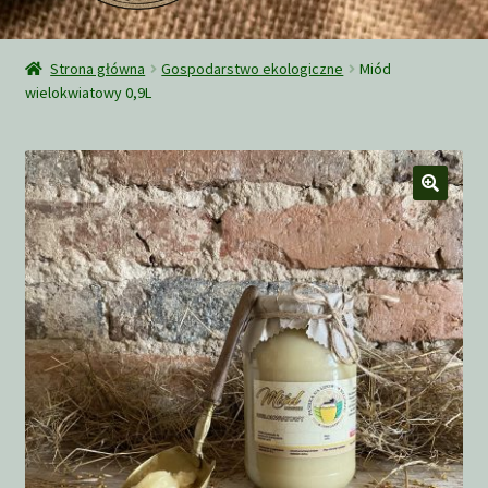
Rozwiń
Sklep
menu
Strona główna
Gospodarstwo ekologiczne
Miód
potom
wielokwiatowy 0,9L
O nas
Wysyłka
Zamówienie
Ciekawe teksty